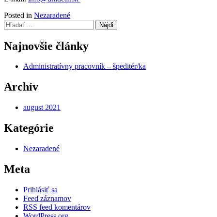
Posted in
Nezaradené
Hľadať:
Najnovšie články
Administratívny pracovník – špeditér/ka
Archív
august 2021
Kategórie
Nezaradené
Meta
Prihlásiť sa
Feed záznamov
RSS feed komentárov
WordPress.org