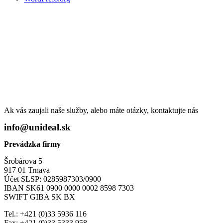
Ak vás zaujali naše služby, alebo máte otázky, kontaktujte nás
info@unideal.sk
Prevádzka firmy
Šrobárova 5
917 01 Trnava
Účet SLSP: 0285987303/0900
IBAN SK61 0900 0000 0002 8598 7303
SWIFT GIBA SK BX
Tel.: +421 (0)33 5936 116
Fax: +421 (0)33 5333 958