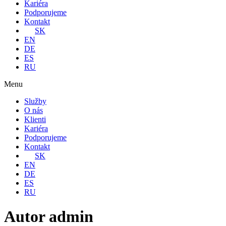
Kariéra
Podporujeme
Kontakt
SK
EN
DE
ES
RU
Menu
Služby
O nás
Klienti
Kariéra
Podporujeme
Kontakt
SK
EN
DE
ES
RU
Autor
admin